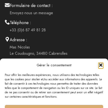
Formulaire de contact :
Envoyez-nous un message
Téléphone :
+33 (0)6 87 49 81 28
Adresse :
Mas Nicolas
Le Coudougno, 34480 Cabrerolles
Gérer le consentement
Réserver un hébergement
Pour offrir les meilleures expériences, nous utilisons des technologies telles
Nous contacter
que les cookies pour stocker et/ou accéder aux informations des appareils. Le
fait de consentir à ces technologies nous permettra de traiter des données
Mentions légales
telles que le comportement de navigation ou les ID uniques sur ce site. Le fait
de ne pas consentir ou de retirer son consentement peut avoir un effet négatif
Conditions générales de vente
sur certaines caractéristiques et fonctions.
Politique de confidentialité