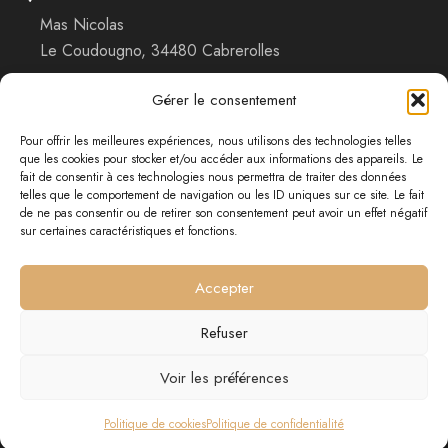
Mas Nicolas
Le Coudougno, 34480 Cabrerolles
Gérer le consentement
Réserver un hébergement
Pour offrir les meilleures expériences, nous utilisons des technologies telles
Nous contacter
que les cookies pour stocker et/ou accéder aux informations des appareils. Le
fait de consentir à ces technologies nous permettra de traiter des données
Mentions légales
telles que le comportement de navigation ou les ID uniques sur ce site. Le fait
de ne pas consentir ou de retirer son consentement peut avoir un effet négatif
Conditions générales de vente
sur certaines caractéristiques et fonctions.
Politique de confidentialité
Accepter
Politique des cookies
Refuser
Voir les préférences
© 2026 Mas Nicolas. Site réalisé par
Sudpixel
Politique de cookies
Politique de confidentialité