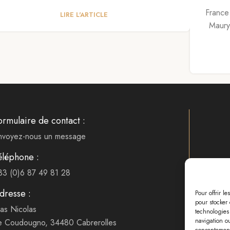
France
LIRE L'ARTICLE
Maury.
ormulaire de contact :
nvoyez-nous un message
éléphone :
33 (0)6 87 49 81 28
dresse :
Pour offrir l
pour stocker 
as Nicolas
technologies
navigation ou
e Coudougno, 34480 Cabrerolles