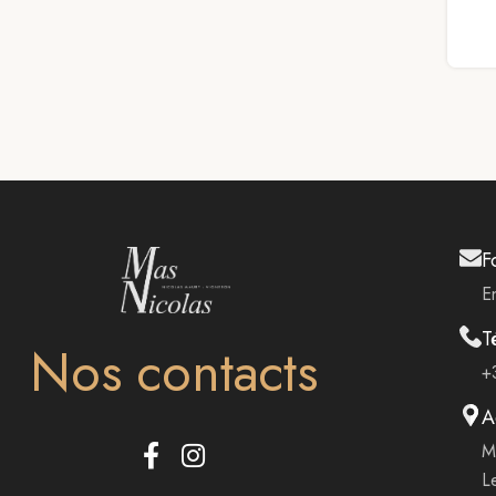
F
E
T
Nos contacts
+
A
M
L