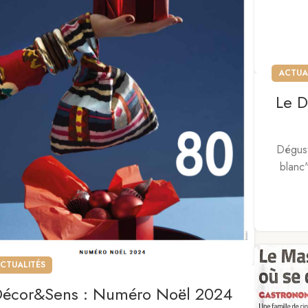
ACTUA
Le D
Dégust
blanc"
CTUALITÉS
Décor&Sens : Numéro Noël 2024