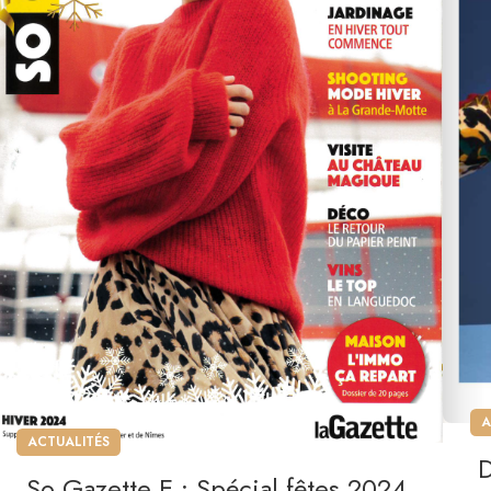
A
ACTUALITÉS
So Gazette E : Spécial fêtes 2024