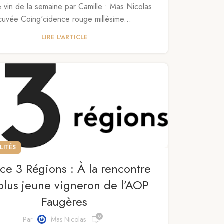
e vin de la semaine par Camille : Mas Nicolas
cuvée Coing'cidence rouge millèsime...
LIRE L'ARTICLE
LITÉS
ce 3 Régions : À la rencontre
plus jeune vigneron de l’AOP
Faugères
0
Par
Mas Nicolas