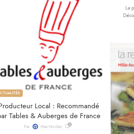
La p
Décou
CTUALITÉS
Producteur Local : Recommandé
par Tables & Auberges de France
0
Par
Mas Nicolas