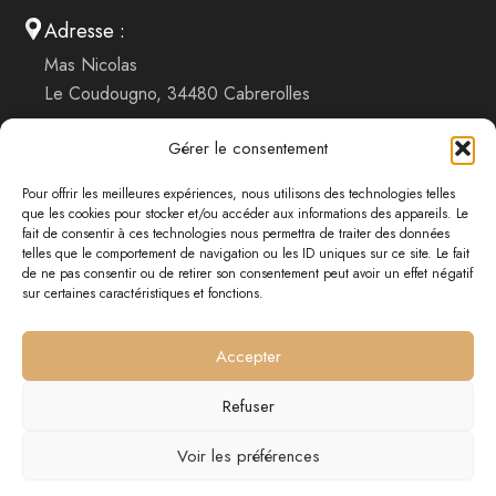
Adresse :
Mas Nicolas
Le Coudougno, 34480 Cabrerolles
Gérer le consentement
Réserver un hébergement
Pour offrir les meilleures expériences, nous utilisons des technologies telles
Nous contacter
que les cookies pour stocker et/ou accéder aux informations des appareils. Le
fait de consentir à ces technologies nous permettra de traiter des données
Mentions légales
telles que le comportement de navigation ou les ID uniques sur ce site. Le fait
de ne pas consentir ou de retirer son consentement peut avoir un effet négatif
Conditions générales de vente
sur certaines caractéristiques et fonctions.
Politique de confidentialité
Accepter
Politique des cookies
Refuser
Voir les préférences
© 2026 Mas Nicolas. Site réalisé par
Sudpixel